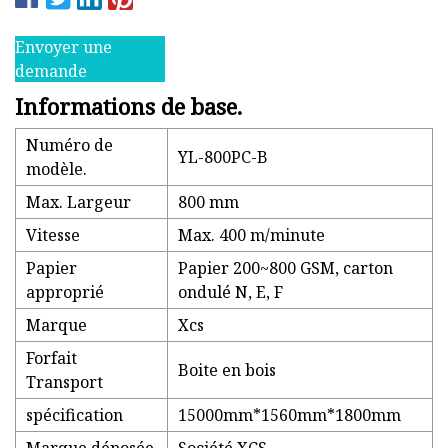
Envoyer une
demande
Informations de base.
Numéro de
YL-800PC-B
modèle.
Max. Largeur
800 mm
Vitesse
Max. 400 m/minute
Papier
Papier 200~800 GSM, carton
approprié
ondulé N, E, F
Marque
Xcs
Forfait
Boite en bois
Transport
spécification
15000mm*1560mm*1800mm