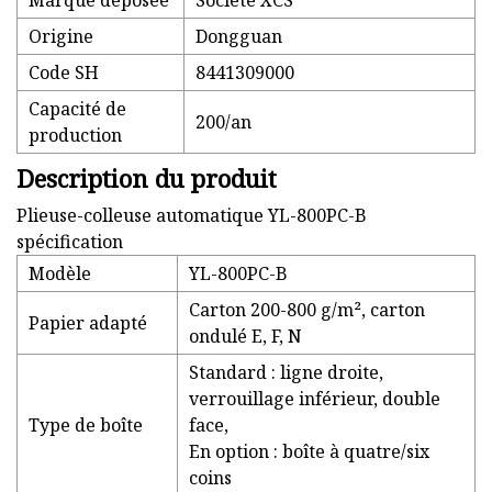
Marque déposée
Société XCS
Origine
Dongguan
Code SH
8441309000
Capacité de
200/an
production
Description du produit
Plieuse-colleuse automatique YL-800PC-B
spécification
Modèle
YL-800PC-B
Carton 200-800 g/m², carton
Papier adapté
ondulé E, F, N
Standard : ligne droite,
verrouillage inférieur, double
Type de boîte
face,
En option : boîte à quatre/six
coins